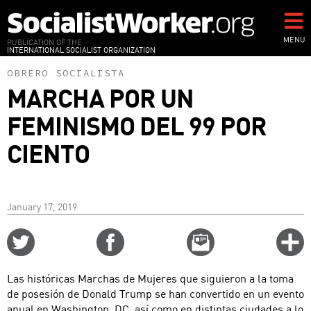
Skip
to
main
MENU
PUBLICATION OF THE
INTERNATIONAL SOCIALIST ORGANIZATION
content
OBRERO SOCIALISTA
MARCHA POR UN
FEMINISMO DEL 99 POR
CIENTO
January 17, 2019
Share
Share
Email
C
on
on
this
f
Twitter
Facebook
story
Las históricas Marchas de Mujeres que siguieron a la toma
o
de posesión de Donald Trump se han convertido en un evento
anual en Washington, DC, así como en distintas ciudades a lo