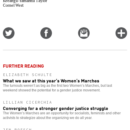
Keeanga-Yamahtta Taylor
Cornel West
Share
Share
Email
C
on
on
this
f
Twitter
Facebook
story
o
FURTHER READING
ELIZABETH SCHULTE
What we saw at this year’s Women’s Marches
The turnouts weren’t as big as the first two Women’s Marches, but last
weekend showed the potential for a gender justice movement.
LILLIAN CICERCHIA
Converging for a stronger gender justice struggle
The Women’s Marches are an opportunity for socialists, feminists and other
activists to strategize about the organizing we do all year.
JEN ROESCH